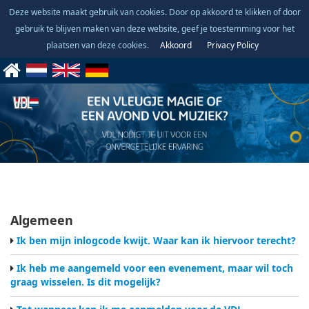
Deze website maakt gebruik van cookies. Door op akkoord te klikken of door
gebruik te blijven maken van deze website, geef je toestemming voor het
plaatsen van deze cookies.
Akkoord
Privacy Policy
Algemeen
Ik ben mijn inlogcode kwijt. Waar kan ik hiervoor terecht?
Als je jouw inlogcode niet meer kunt vinden, stuur dan een
Ik heb me aangemeld voor een evenement, maar wil toch
mail naar
vdlfeest@vdl.nl
, zodat zij dit voor jou terug kunnen
graag wisselen. Is dit mogelijk?
zoeken.
Ja, je kunt hiervoor jezelf eerst afmelden via de knop in de