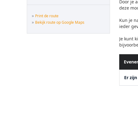
Door je 
deze mo
»
Print de route
Kun je n
»
Bekijk route op Google Maps
ieder ge
Je kunt 
bijvoorbe
Evene
Er zij