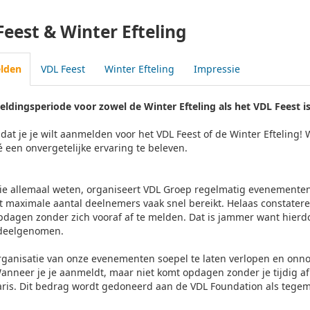
Feest & Winter Efteling
lden
VDL Feest
Winter Efteling
Impressie
ldingsperiode voor zowel de Winter Efteling als het VDL Feest is
dat je je wilt aanmelden voor het VDL Feest of de Winter Efteling!
 een onvergetelijke ervaring te beleven.
llie allemaal weten, organiseert VDL Groep regelmatig evenemente
t maximale aantal deelnemers vaak snel bereikt. Helaas constate
dagen zonder zich vooraf af te melden. Dat is jammer want hierd
deelgenomen.
ganisatie van onze evenementen soepel te laten verlopen en onn
Wanneer je je aanmeldt, maar niet komt opdagen zonder je tijdig a
laris. Dit bedrag wordt gedoneerd aan de VDL Foundation als teg