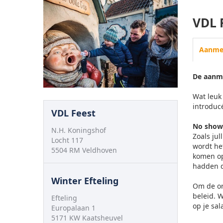
VDL 
Aanme
De aanme
Wat leuk 
introducé
VDL Feest
No show
N.H. Koningshof
Zoals ju
Locht 117
wordt he
5504 RM Veldhoven
komen op
hadden 
Winter Efteling
Om de or
beleid. 
Efteling
op je sa
Europalaan 1
5171 KW Kaatsheuvel